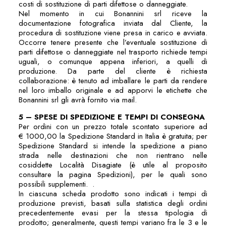
costi di sostituzione di parti difettose o danneggiate.
Nel momento in cui Bonannini srl riceve la
documentazione fotografica inviata dal Cliente, la
procedura di sostituzione viene presa in carico e avviata.
Occorre tenere presente che l’eventuale sostituzione di
parti difettose o danneggiate nel trasporto richiede tempi
uguali, o comunque appena inferiori, a quelli di
produzione. Da parte del cliente è richiesta
collaborazione: è tenuto ad imballare le parti da rendere
nel loro imballo originale e ad apporvi le etichette che
Bonannini srl gli avrà fornito via mail.
5 – SPESE DI SPEDIZIONE E TEMPI DI CONSEGNA
Per ordini con un prezzo totale scontato superiore ad
€ 1000,00 la Spedizione Standard in Italia è gratuita; per
Spedizione Standard si intende la spedizione a piano
strada nelle destinazioni che non rientrano nelle
cosiddette Località Disagiate (è utile al proposito
consultare la pagina Spedizioni), per le quali sono
possibili supplementi. .
In ciascuna scheda prodotto sono indicati i tempi di
produzione previsti, basati sulla statistica degli ordini
precedentemente evasi per la stessa tipologia di
prodotto; generalmente, questi tempi variano fra le 3 e le