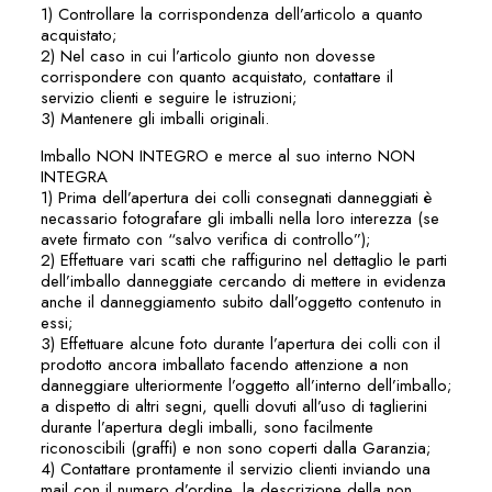
1) Controllare la corrispondenza dell’articolo a quanto
acquistato;
2) Nel caso in cui l’articolo giunto non dovesse
corrispondere con quanto acquistato, contattare il
servizio clienti e seguire le istruzioni;
3) Mantenere gli imballi originali.
Imballo NON INTEGRO e merce al suo interno NON
INTEGRA
1) Prima dell’apertura dei colli consegnati danneggiati è
necassario fotografare gli imballi nella loro interezza (se
avete firmato con “salvo verifica di controllo”);
2) Effettuare vari scatti che raffigurino nel dettaglio le parti
dell’imballo danneggiate cercando di mettere in evidenza
anche il danneggiamento subito dall’oggetto contenuto in
essi;
3) Effettuare alcune foto durante l’apertura dei colli con il
prodotto ancora imballato facendo attenzione a non
danneggiare ulteriormente l’oggetto all’interno dell’imballo;
a dispetto di altri segni, quelli dovuti all’uso di taglierini
durante l’apertura degli imballi, sono facilmente
riconoscibili (graffi) e non sono coperti dalla Garanzia;
4) Contattare prontamente il servizio clienti inviando una
mail con il numero d’ordine, la descrizione della non