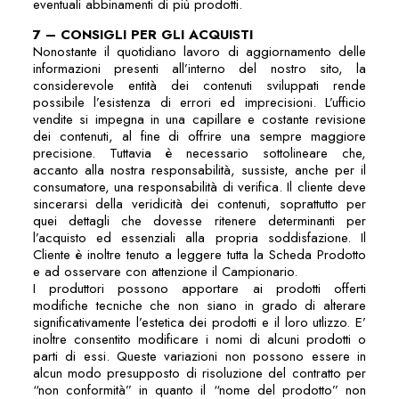
eventuali abbinamenti di più prodotti.
7 – CONSIGLI PER GLI ACQUISTI
Nonostante il quotidiano lavoro di aggiornamento delle
informazioni presenti all’interno del nostro sito, la
considerevole entità dei contenuti sviluppati rende
possibile l’esistenza di errori ed imprecisioni. L’ufficio
vendite si impegna in una capillare e costante revisione
dei contenuti, al fine di offrire una sempre maggiore
precisione. Tuttavia è necessario sottolineare che,
accanto alla nostra responsabilità, sussiste, anche per il
consumatore, una responsabilità di verifica. Il cliente deve
sincerarsi della veridicità dei contenuti, soprattutto per
quei dettagli che dovesse ritenere determinanti per
l’acquisto ed essenziali alla propria soddisfazione. Il
Cliente è inoltre tenuto a leggere tutta la Scheda Prodotto
e ad osservare con attenzione il Campionario.
I produttori possono apportare ai prodotti offerti
modifiche tecniche che non siano in grado di alterare
significativamente l’estetica dei prodotti e il loro utlizzo. E’
inoltre consentito modificare i nomi di alcuni prodotti o
parti di essi. Queste variazioni non possono essere in
alcun modo presupposto di risoluzione del contratto per
“non conformità” in quanto il “nome del prodotto” non