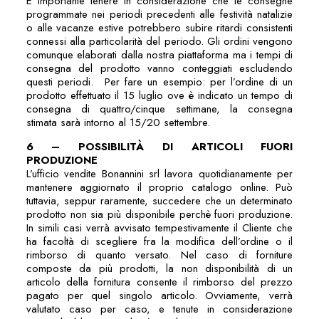
È importante tenere in considerazione che le consegne
programmate nei periodi precedenti alle festività natalizie
o alle vacanze estive potrebbero subire ritardi consistenti
connessi alla particolarità del periodo. Gli ordini vengono
comunque elaborati dalla nostra piattaforma ma i tempi di
consegna del prodotto vanno conteggiati escludendo
questi periodi. Per fare un esempio: per l’ordine di un
prodotto effettuato il 15 luglio ove è indicato un tempo di
consegna di quattro/cinque settimane, la consegna
stimata sarà intorno al 15/20 settembre.
6 – POSSIBILITÀ DI ARTICOLI FUORI
PRODUZIONE
L’ufficio vendite Bonannini srl lavora quotidianamente per
mantenere aggiornato il proprio catalogo online. Può
tuttavia, seppur raramente, succedere che un determinato
prodotto non sia più disponibile perchè fuori produzione.
In simili casi verrà avvisato tempestivamente il Cliente che
ha facoltà di scegliere fra la modifica dell’ordine o il
rimborso di quanto versato. Nel caso di forniture
composte da più prodotti, la non disponibilità di un
articolo della fornitura consente il rimborso del prezzo
pagato per quel singolo articolo. Ovviamente, verrà
valutato caso per caso, e tenute in considerazione