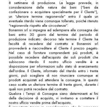
8 settimane di produzione. La legge prevede, in
considerazione della natura dei beni (“beni da
confezionare o acquistare specialmente per il Cliente”),
un “ulteriore termine ragionevole” entro il quale un
eventuale ritardo viene comunque tollerato, poiché ritenuto
“ragionevole rispetto alle circostanze”.
Bonannini srl si impegna ad adempiere alla consegna dei
beni entro 30 giorni dal termine del periodo di
produzione indicato: decorso tale termine il Cliente ha
facoltà di recedere dal contratto e Bonannini srl
provvederà a riaccreditare al Cliente il prezzo pagato.
Nel caso di forniture comprendenti più prodotti, è
possibile recedere dall’acquisto dei soli prodotti che
subiscono ritardo. Il nostro ufficio vendite è a
disposizione per informazioni sullo stato di avanzamento
dell’ordine. Il Cliente, informato del ritardo entro i trenta
giorni, può scegliere di non rinunciare comunque ai
prodotti acquistati ed attendere la consegna. In questo
caso scatta un ulteriore termine di trenta giorni, durante i
quali non potrà recedere dal contratto.
Qualora i Tempi di Consegna siano determinanti ai fini
della decisione di acquisto, vi invitiamo a contattare il
nostro ufficio vendite prima dell’acquisto.