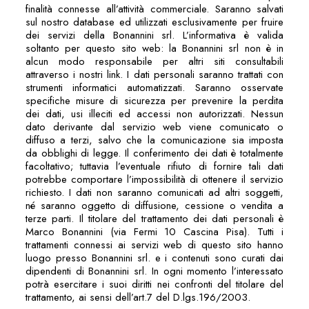
finalità connesse all’attività commerciale. Saranno salvati
sul nostro database ed utilizzati esclusivamente per fruire
dei servizi della Bonannini srl. L’informativa è valida
soltanto per questo sito web: la Bonannini srl non è in
alcun modo responsabile per altri siti consultabili
attraverso i nostri link. I dati personali saranno trattati con
strumenti informatici automatizzati. Saranno osservate
specifiche misure di sicurezza per prevenire la perdita
dei dati, usi illeciti ed accessi non autorizzati. Nessun
dato derivante dal servizio web viene comunicato o
diffuso a terzi, salvo che la comunicazione sia imposta
da obblighi di legge. Il conferimento dei dati è totalmente
facoltativo; tuttavia l’eventuale rifiuto di fornire tali dati
potrebbe comportare l’impossibilità di ottenere il servizio
richiesto. I dati non saranno comunicati ad altri soggetti,
né saranno oggetto di diffusione, cessione o vendita a
terze parti. Il titolare del trattamento dei dati personali è
Marco Bonannini (via Fermi 10 Cascina Pisa). Tutti i
trattamenti connessi ai servizi web di questo sito hanno
luogo presso Bonannini srl. e i contenuti sono curati dai
dipendenti di Bonannini srl. In ogni momento l’interessato
potrà esercitare i suoi diritti nei confronti del titolare del
trattamento, ai sensi dell’art.7 del D.lgs.196/2003.