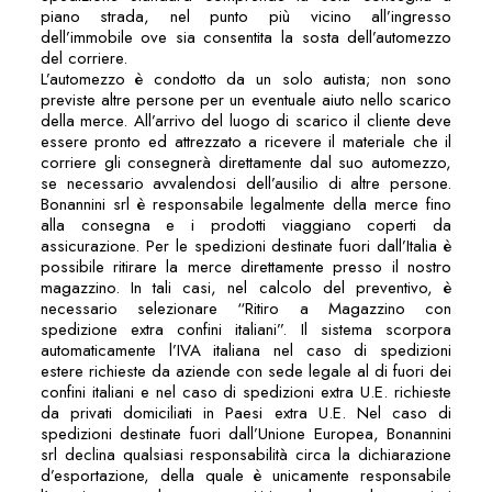
piano strada, nel punto più vicino all’ingresso
dell’immobile ove sia consentita la sosta dell’automezzo
del corriere.
L’automezzo è condotto da un solo autista; non sono
previste altre persone per un eventuale aiuto nello scarico
della merce. All’arrivo del luogo di scarico il cliente deve
essere pronto ed attrezzato a ricevere il materiale che il
corriere gli consegnerà direttamente dal suo automezzo,
se necessario avvalendosi dell’ausilio di altre persone.
Bonannini srl è responsabile legalmente della merce fino
alla consegna e i prodotti viaggiano coperti da
assicurazione. Per le spedizioni destinate fuori dall’Italia è
possibile ritirare la merce direttamente presso il nostro
magazzino. In tali casi, nel calcolo del preventivo, è
necessario selezionare “Ritiro a Magazzino con
spedizione extra confini italiani”. Il sistema scorpora
automaticamente l’IVA italiana nel caso di spedizioni
estere richieste da aziende con sede legale al di fuori dei
confini italiani e nel caso di spedizioni extra U.E. richieste
da privati domiciliati in Paesi extra U.E. Nel caso di
spedizioni destinate fuori dall’Unione Europea, Bonannini
srl declina qualsiasi responsabilità circa la dichiarazione
d’esportazione, della quale è unicamente responsabile