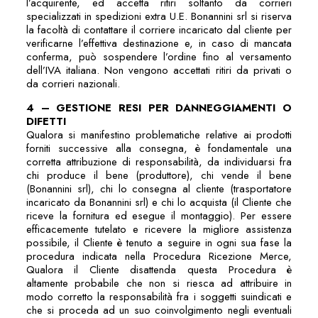
l’acquirente, ed accetta ritiri soltanto da corrieri
specializzati in spedizioni extra U.E. Bonannini srl si riserva
la facoltà di contattare il corriere incaricato dal cliente per
verificarne l’effettiva destinazione e, in caso di mancata
conferma, può sospendere l’ordine fino al versamento
dell’IVA italiana. Non vengono accettati ritiri da privati o
da corrieri nazionali.
4 – GESTIONE RESI PER DANNEGGIAMENTI O
DIFETTI
Qualora si manifestino problematiche relative ai prodotti
forniti successive alla consegna, è fondamentale una
corretta attribuzione di responsabilità, da individuarsi fra
chi produce il bene (produttore), chi vende il bene
(Bonannini srl), chi lo consegna al cliente (trasportatore
incaricato da Bonannini srl) e chi lo acquista (il Cliente che
riceve la fornitura ed esegue il montaggio). Per essere
efficacemente tutelato e ricevere la migliore assistenza
possibile, il Cliente è tenuto a seguire in ogni sua fase la
procedura indicata nella Procedura Ricezione Merce,
Qualora il Cliente disattenda questa Procedura è
altamente probabile che non si riesca ad attribuire in
modo corretto la responsabilità fra i soggetti suindicati e
che si proceda ad un suo coinvolgimento negli eventuali