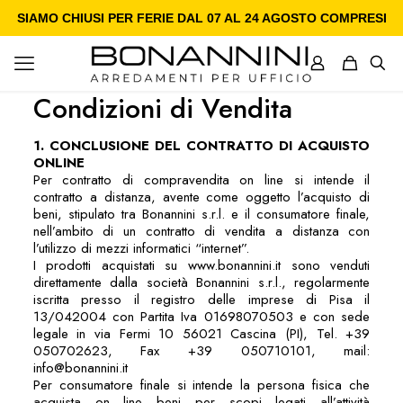
SIAMO CHIUSI PER FERIE DAL 07 AL 24 AGOSTO COMPRESI
Condizioni di Vendita
1. CONCLUSIONE DEL CONTRATTO DI ACQUISTO
ONLINE
Per contratto di compravendita on line si intende il
contratto a distanza, avente come oggetto l’acquisto di
beni, stipulato tra Bonannini s.r.l. e il consumatore finale,
nell’ambito di un contratto di vendita a distanza con
l’utilizzo di mezzi informatici “internet”.
I prodotti acquistati su www.bonannini.it sono venduti
direttamente dalla società Bonannini s.r.l., regolarmente
iscritta presso il registro delle imprese di Pisa il
13/042004 con Partita Iva 01698070503 e con sede
legale in via Fermi 10 56021 Cascina (PI), Tel. +39
050702623, Fax +39 050710101, mail:
info@bonannini.it
Per consumatore finale si intende la persona fisica che
acquista on line beni per scopi legati all’attività