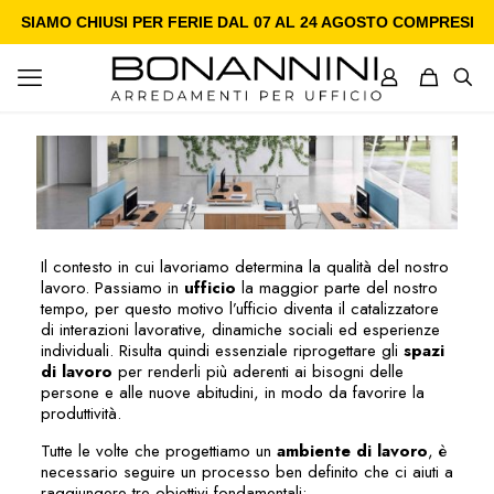
SIAMO CHIUSI PER FERIE DAL 07 AL 24 AGOSTO COMPRESI
Il contesto in cui lavoriamo determina la qualità del nostro
lavoro. Passiamo in
ufficio
la maggior parte del nostro
tempo, per questo motivo l’ufficio diventa il catalizzatore
di interazioni lavorative, dinamiche sociali ed esperienze
individuali. Risulta quindi essenziale riprogettare gli
spazi
di lavoro
per renderli più aderenti ai bisogni delle
persone e alle nuove abitudini, in modo da favorire la
produttività.
Tutte le volte che progettiamo un
ambiente di lavoro
, è
necessario seguire un processo ben definito che ci aiuti a
raggiungere tre obiettivi fondamentali: