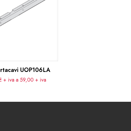
ortacavi UOP106LA
 + iva a 59,00
+ iva