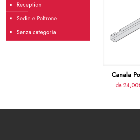
Reception
Sedie e Poltrone
Senza categoria
Canala P
da 24,00€