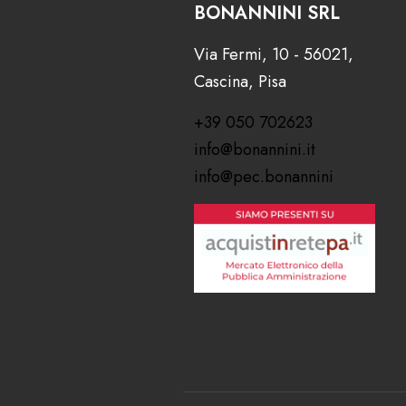
BONANNINI SRL
Via Fermi, 10 - 56021,
Cascina, Pisa
+39 050 702623
info@bonannini.it
info@pec.bonannini