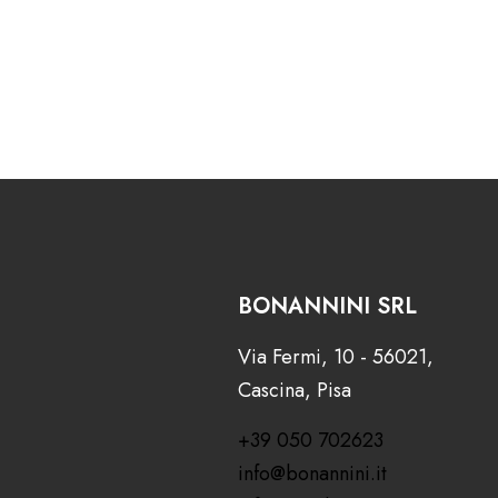
BONANNINI SRL
Via Fermi, 10 - 56021,
Cascina, Pisa
+39 050 702623
info@bonannini.it