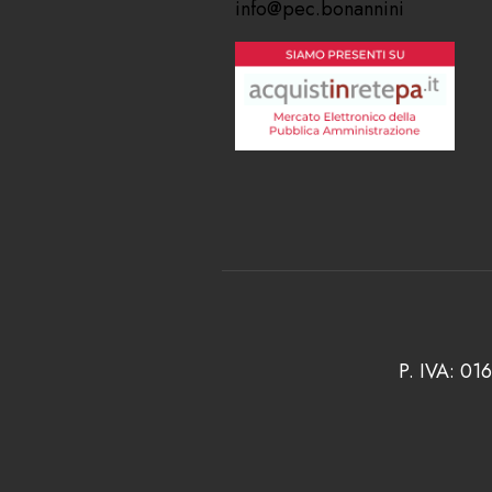
info@pec.bonannini
P. IVA: 01