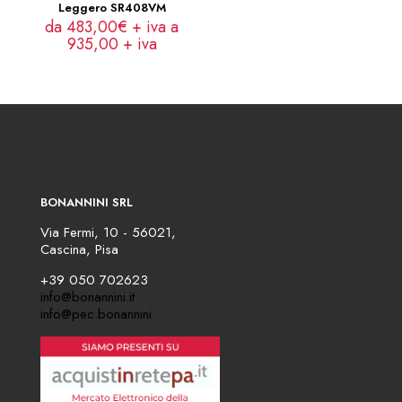
Leggero SR408VM
da 483,00€ + iva a
935,00
+ iva
BONANNINI SRL
Via Fermi, 10 - 56021,
Cascina, Pisa
+39 050 702623
info@bonannini.it
info@pec.bonannini