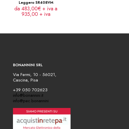
Leggero SR408VM
da 483,00€ + iva a
935,00
+ iva
BONANNINI SRL
Via Fermi, 10 - 56021,
Cascina, Pisa
+39 050 702623
info@bonannini.it
info@pec.bonannini