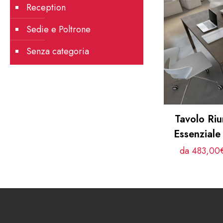
Reception
Sedie e Poltrone
Senza categoria
Tavolo Riu
Essenzial
da 483,00€