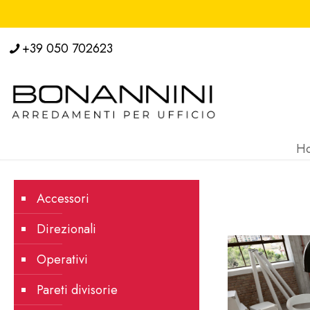
+39 050 702623
H
Accessori
Direzionali
Operativi
Pareti divisorie