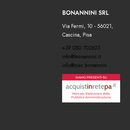
BONANNINI SRL
Via Fermi, 10 - 56021,
Cascina, Pisa
+39 050 702623
info@bonannini.it
info@pec.bonannini