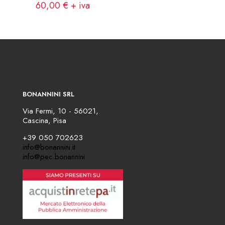
60,00
€
+ iva
BONANNINI SRL
Via Fermi, 10 - 56021,
Cascina, Pisa
+39 050 702623
info@bonannini.it
info@pec.bonannini