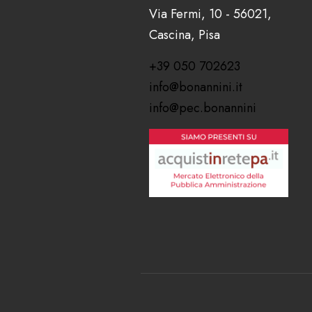
Via Fermi, 10 - 56021,
Cascina, Pisa
+39 050 702623
info@bonannini.it
info@pec.bonannini