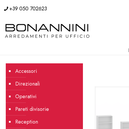
+39 050 702623
Accessori
Direzionali
Operativi
Pareti divisorie
Reception