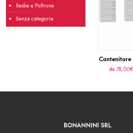
Sedie e Poltrone
Senza categoria
Contenitor
da 78,00€
BONANNINI SRL