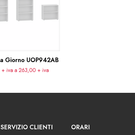
e a Giorno UOP942AB
 + iva a 263,00
+ iva
SERVIZIO CLIENTI
ORARI