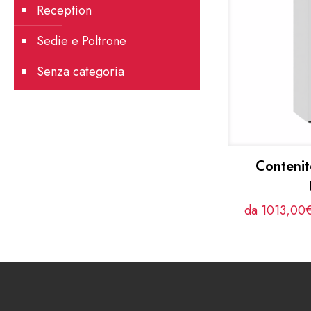
Reception
Sedie e Poltrone
Senza categoria
Contenit
da 1013,00€