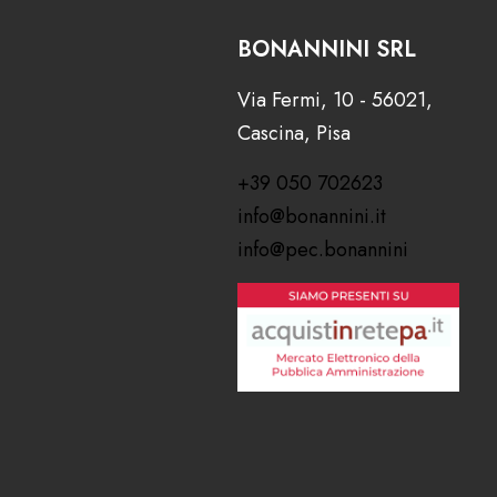
BONANNINI SRL
Via Fermi, 10 - 56021,
Cascina, Pisa
+39 050 702623
info@bonannini.it
info@pec.bonannini