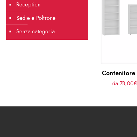
Reception
Sedie e Poltrone
Senza categoria
Contenitor
da 78,00€