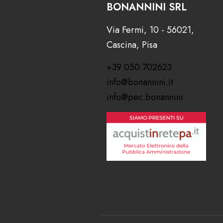
BONANNINI SRL
Via Fermi, 10 - 56021,
Cascina, Pisa
+39 050 702623
info@bonannini.it
info@pec.bonannini