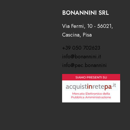
BONANNINI SRL
Via Fermi, 10 - 56021,
Cascina, Pisa
+39 050 702623
info@bonannini.it
info@pec.bonannini