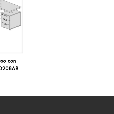
eso con
 UD208AB