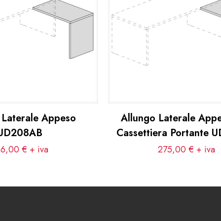
 Laterale Appeso
Allungo Laterale App
UD208AB
Cassettiera Portante
56,00
€
+ iva
275,00
€
+ iva