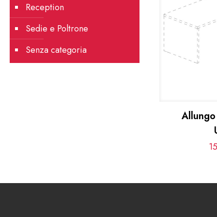
Reception
Sedie e Poltrone
Senza categoria
Allungo
1