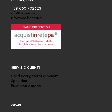
Cascina, Pisa
+39 050 702623
info@bonannini.it
info@pec.bonannini
SERVIZIO CLIENTI
Condizioni generali di vendita
Spedizioni
Ricevimento merce
ORARI