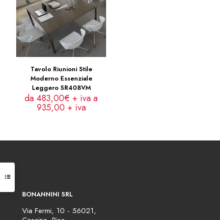
Tavolo Riunioni Stile
Moderno Essenziale
Leggero SR408VM
da 483,00€ + iva a
935,00
+ iva
BONANNINI SRL
Via Fermi, 10 - 56021,