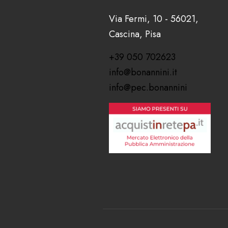
Via Fermi, 10 - 56021,
Cascina, Pisa
+39 050 702623
info@bonannini.it
info@pec.bonannini