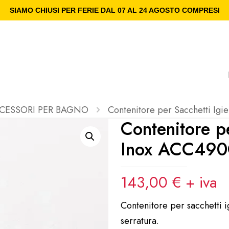
SIAMO CHIUSI PER FERIE DAL 07 AL 24 AGOSTO COMPRESI
CESSORI PER BAGNO
Contenitore per Sacchetti Igi
Contenitore pe
Inox ACC490
143,00
€
+ iva
Contenitore per sacchetti ig
serratura.