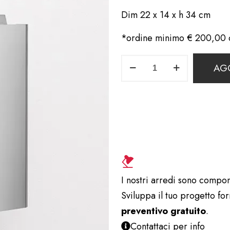
Dim 22 x 14 x h 34 cm
*ordine minimo € 200,00 c
Contenitore
AG
per
Sacchetti
Igienici
Usati
Inox
ACC490CA
79
I nostri arredi sono compon
quantità
Sviluppa il tuo progetto fo
preventivo gratuito
.
Contattaci per info