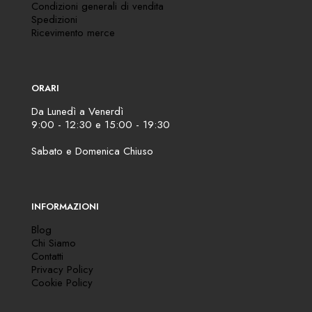
Condizioni generali di vendita
Spedizioni
Ricevimento merce
ORARI
Da Lunedì a Venerdì
9:00 - 12:30 e 15:00 - 19:30
Sabato e Domenica Chiuso
INFORMAZIONI
Blog
Chi Siamo
Contatti
Privacy Policy
Cookie Policy