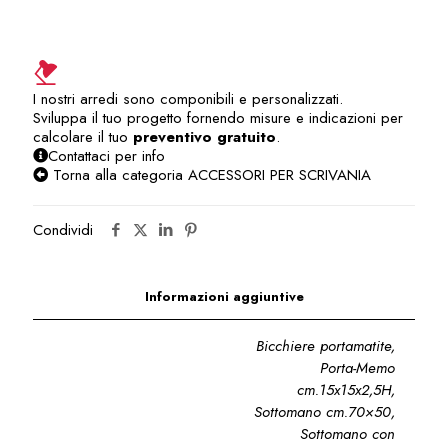
quantità
I nostri arredi sono componibili e personalizzati.
Sviluppa il tuo progetto fornendo misure e indicazioni per
calcolare il tuo
preventivo gratuito
.
Contattaci per info
Torna alla categoria ACCESSORI PER SCRIVANIA
Condividi
Informazioni aggiuntive
Bicchiere portamatite,
Porta-Memo
cm.15x15x2,5H,
Sottomano cm.70×50,
Sottomano con