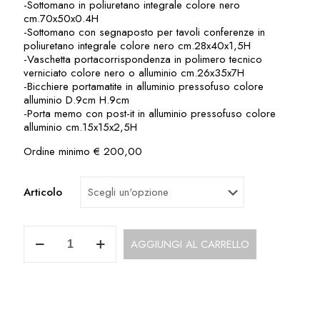
-Sottomano in poliuretano integrale colore nero
cm.70x50x0.4H
-Sottomano con segnaposto per tavoli conferenze in
poliuretano integrale colore nero cm.28x40x1,5H
-Vaschetta portacorrispondenza in polimero tecnico
verniciato colore nero o alluminio cm.26x35x7H
-Bicchiere portamatite in alluminio pressofuso colore
alluminio D.9cm H.9cm
-Porta memo con post-it in alluminio pressofuso colore
alluminio cm.15x15x2,5H
Ordine minimo € 200,00
Articolo
Accessori
AGGIUNGI AL CARRELLO
per
Scrivanie
Direzionali
o
Operative
ACC702RE