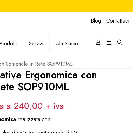
Blog
Contattaci
Prodotti
Servizi
Chi Siamo
on Schienale in Rete SOP910ML
rativa Ergonomica con
 Rete SOP910ML
va a 240,00
+ iva
nomica
realizzata con:
nylon d.690 con ruote rigide d.50