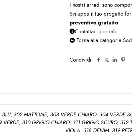
I nostri arredi sono compon
quantità
Sviluppa il tuo progetto fo
preventivo gratuito
.
Contattaci per info
Torna alla categoria Se
Condividi
1 BLU, 302 MATTONE, 303 VERDE CHIARO, 304 VERDE SC
9 VERDE, 310 GRIGIO CHIARO, 311 GRIGIO SCURO, 312 
VIOLA, 318 DENIM, 319 PET