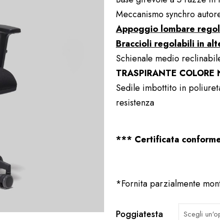
Meccanismo synchro autoreg
Appoggio lombare regola
Braccioli regolabili in al
Schienale medio reclinabile
TRASPIRANTE COLORE 
Sedile imbottito in poliuret
resistenza
*** Certificata confor
*Fornita parzialmente mont
Poggiatesta