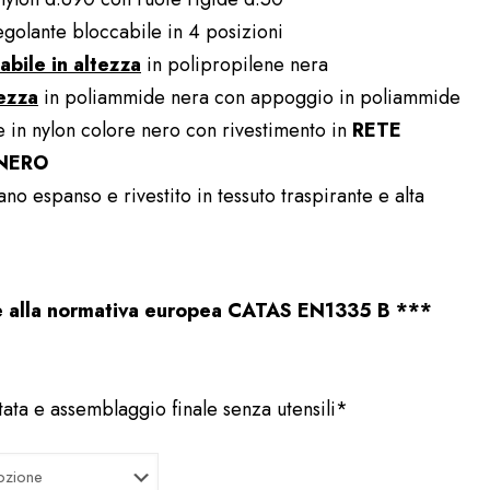
olante bloccabile in 4 posizioni
bile in altezza
in polipropilene nera
tezza
in poliammide nera con appoggio in poliammide
 in nylon colore nero con rivestimento in
RETE
NERO
ano espanso e rivestito in tessuto traspirante e alta
me alla normativa europea CATAS EN1335 B ***
ata e assemblaggio finale senza utensili*