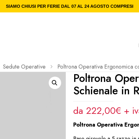
SIAMO CHIUSI PER FERIE DAL 07 AL 24 AGOSTO COMPRESI
Sedute Operative
Poltrona Operativa Ergonomica c
Poltrona Ope
Schienale in
da 222,00€ + i
Poltrona Operativa Ergo
Base girevole a 5 razze in 