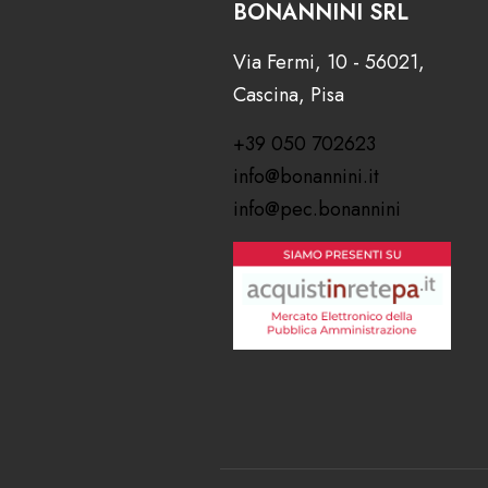
BONANNINI SRL
Via Fermi, 10 - 56021,
Cascina, Pisa
+39 050 702623
info@bonannini.it
info@pec.bonannini