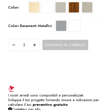
Colori
Colori Basamenti Metallici
UOP110CO
AGGIUNGI AL CARRELLO
Raccordo
DX
con
Colonna
quantità
I nostri arredi sono componibili e personalizzati.
Sviluppa il tuo progetto fornendo misure e indicazioni per
calcolare il tuo
preventivo gratuito
.
Contattaci per info