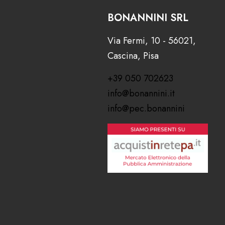
BONANNINI SRL
Via Fermi, 10 - 56021,
Cascina, Pisa
+39 050 702623
info@bonannini.it
info@pec.bonannini