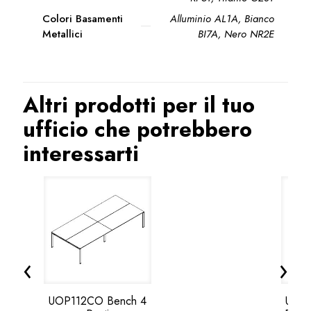
Colori Basamenti
Alluminio AL1A, Bianco
Metallici
BI7A, Nero NR2E
Altri prodotti per il tuo
ufficio che potrebbero
interessarti
‹
›
UOP112CO Bench 4
UOP1