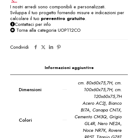
I nostri arredi sono componibili e personalizzati.
Sviluppa il tuo progetto fornendo misure e indicazioni per
calcolare il tuo
preventivo gratuito
.
Contattaci per info
Torna alla categoria UOP112CO
Condividi
Informazioni aggiuntive
cm. 80x60x75,7H, cm.
Dimensioni
100x60x75,7H, cm.
120x60x75,7H
Acero AC2J, Bianco
BI7A, Canapa CN1X,
Cemento CM3Q, Grigio
Colori
GL4R, Nero NE2A,
Noce NR7K, Rovere
RP5T, Titanio GZ8T