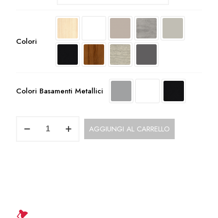
Colori
Colori Basamenti Metallici
UOP112CO
AGGIUNGI AL CARRELLO
Dattilo
Laterale
Appeso
quantità