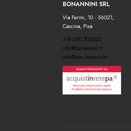
BONANNINI SRL
Via Fermi, 10 - 56021,
Cascina, Pisa
+39 050 702623
info@bonannini.it
info@pec.bonannini