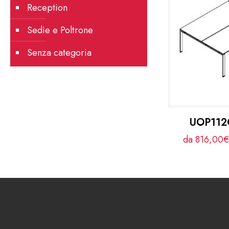
Reception
Sedie e Poltrone
Senza categoria
UOP112C
da 816,00€