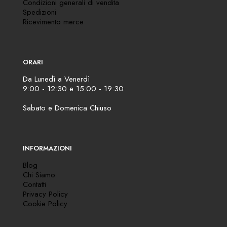
Condizioni generali di vendita
Spedizioni
Ricevimento merce
ORARI
Da Lunedì a Venerdì
9:00 - 12:30 e 15:00 - 19:30
Sabato e Domenica Chiuso
INFORMAZIONI
Blog
Chi Siamo
Contatti
Privacy Policy
Cookie Policy