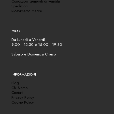
Condizioni generali di vendita
Spedizioni
Ricevimento merce
ORARI
Da Lunedì a Venerdì
9:00 - 12:30 e 15:00 - 19:30
Sabato e Domenica Chiuso
INFORMAZIONI
Blog
Chi Siamo
Contatti
Privacy Policy
Cookie Policy