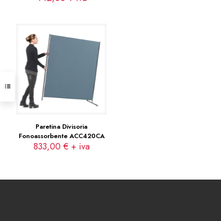
Paretina Divisoria
Fonoassorbente ACC420CA
833,00
€
+ iva