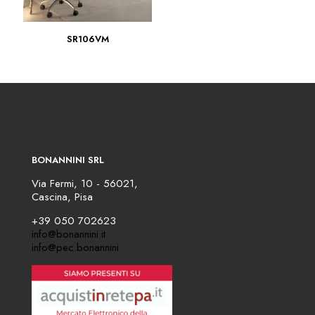
SR106VM
BONANNINI SRL
Via Fermi, 10 - 56021,
Cascina, Pisa
+39 050 702623
info@bonannini.it
info@pec.bonannini