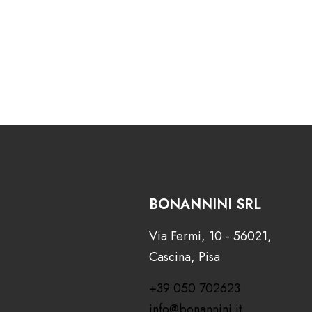
BONANNINI SRL
Via Fermi, 10 - 56021,
Cascina, Pisa
+39 050 702623
info@bonannini.it