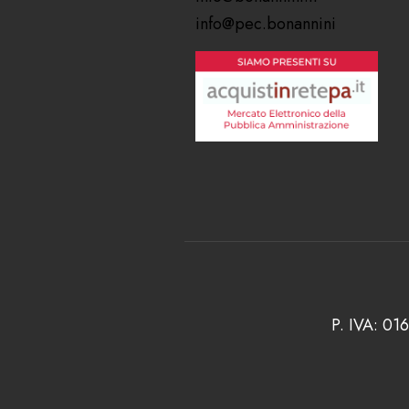
info@pec.bonannini
P. IVA: 01