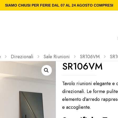
SIAMO CHIUSI PER FERIE DAL 07 AL 24 AGOSTO COMPRESI
e
Direzionali
Sale Riunioni
SR106VM
SR
SR106VM
Tavolo riunioni elegante e 
direzionali. Le forme pulite
elemento d’arredo rapprese
e accogliente.