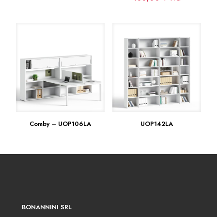
Comby – UOP106LA
UOP142LA
BONANNINI SRL