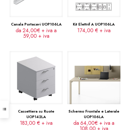
Canala Portacavi UOP106LA
Kit Elettrif A UOP106LA
da 24,00€ + iva a
174,00
€
+ iva
59,00
+ iva
Cassettiera su Ruote
Schermo Frontale e Laterale
UOP142LA
UOP106LA
183,00
€
+ iva
da 64,00€ + iva a
108,00
+ iva