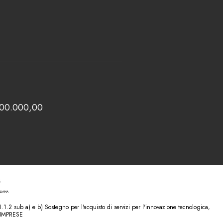
 100.000,00
.2 sub a) e b) Sostegno per l'acquisto di servizi per l'innovazione tecnologica,
 IMPRESE