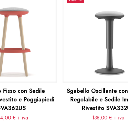
 Fisso con Sedile
Sgabello Oscillante co
vestito e Poggiapiedi
Regolabile e Sedile Im
SVA362US
Rivestito SVA33
34,00
€
+ iva
138,00
€
+ iva