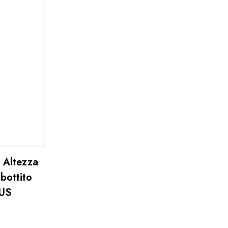
n Altezza
bottito
2US