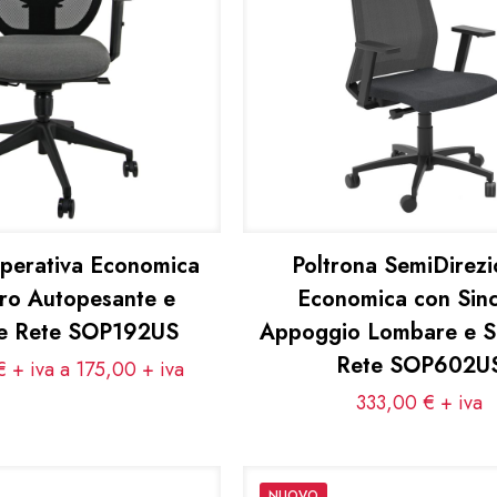
Operativa Economica
Poltrona SemiDirezi
cro Autopesante e
Economica con Sin
le Rete SOP192US
Appoggio Lombare e S
Rete SOP602U
 + iva a 175,00
+ iva
333,00
€
+ iva
NUOVO