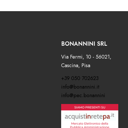
BONANNINI SRL
Via Fermi, 10 - 56021,
Cascina, Pisa
+39 050 702623
info@bonannini.it
info@pec.bonannini