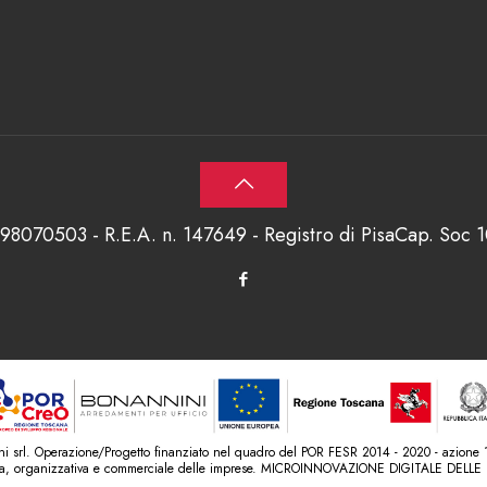
698070503 - R.E.A. n. 147649 - Registro di PisaCap. Soc
srl. Operazione/Progetto finanziato nel quadro del POR FESR 2014 - 2020 - azione 1.1
ica, organizzativa e commerciale delle imprese. MICROINNOVAZIONE DIGITALE DELLE