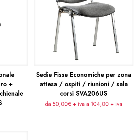
onale
Sedie Fisse Economiche per zona
cro +
attesa / ospiti / riunioni / sala
chienale
corsi SVA206US
S
da 50,00€ + iva a 104,00
+ iva