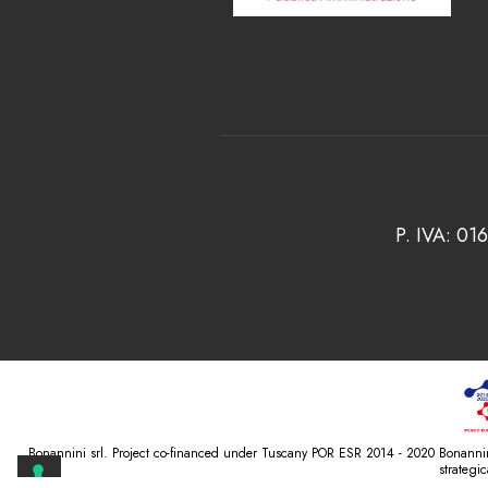
P. IVA: 01
Bonannini srl. Project co-financed under Tuscany POR ESR 2014 - 2020 Bonannini 
strateg