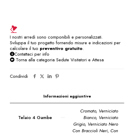
/
ospiti
/
riunioni
/
sala
I nostri arredi sono componibili e personalizzati.
corsi
Sviluppa il tuo progetto fornendo misure e indicazioni per
SVA206US
calcolare il tuo
preventivo gratuito
.
quantità
Contattaci per info
Torna alla categoria Sedute Visitatori e Attesa
Condividi
Informazioni aggiuntive
Cromato, Verniciato
Telaio 4 Gambe
Bianco, Verniciato
Grigio, Verniciato Nero
Con Braccioli Neri
,
Con