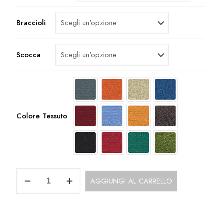
Braccioli
Scocca
Colore Tessuto
Sedie
AGGIUNGI AL CARRELLO
Fisse
Economiche
per
zona
attesa