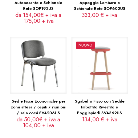
Autopesante e Schienale
Appoggio Lombare e
Rete SOP192US
Schienale Rete SOP602US
da 154,00€ + iva a
333,00
€
+ iva
175,00
+ iva
NUOVO
Sedie Fisse Economiche per
Sgabello Fisso con Sedile
zona attesa / ospiti / riunioni
Imbottito Rivestito e
/ sala corsi SVA206US
Poggiapiedi SVA362US
da 50,00€ + iva a
134,00
€
+ iva
104,00
+ iva