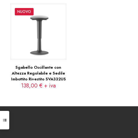
NUOVO
Sgabello Oscillante con
Altezza Regolabile e Sedile
Imbottito Rivestito SVA332US
138,00
€
+ iva