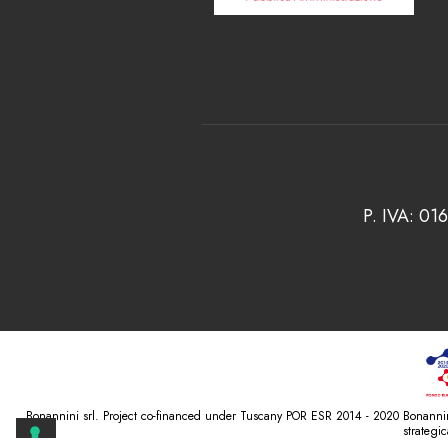
P. IVA: 01
Bonannini srl. Project co-financed under Tuscany POR ESR 2014 - 2020 Bonannini 
strateg