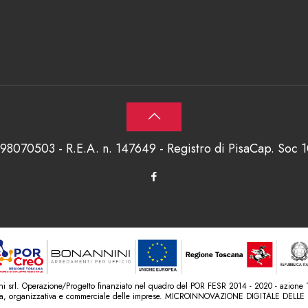
698070503 - R.E.A. n. 147649 - Registro di PisaCap. Soc
srl. Operazione/Progetto finanziato nel quadro del POR FESR 2014 - 2020 - azione 1.1
ica, organizzativa e commerciale delle imprese. MICROINNOVAZIONE DIGITALE DELLE