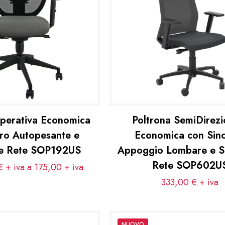
Operativa Economica
Poltrona SemiDirezi
cro Autopesante e
Economica con Sin
le Rete SOP192US
Appoggio Lombare e S
Rete SOP602U
 + iva a 175,00
+ iva
333,00
€
+ iva
NUOVO