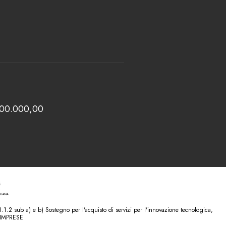
 100.000,00
.2 sub a) e b) Sostegno per l'acquisto di servizi per l'innovazione tecnologica,
 IMPRESE