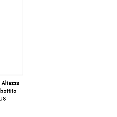
n Altezza
bottito
2US