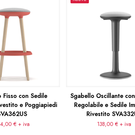
 Fisso con Sedile
Sgabello Oscillante co
vestito e Poggiapiedi
Regolabile e Sedile Im
SVA362US
Rivestito SVA33
34,00
€
+ iva
138,00
€
+ iva