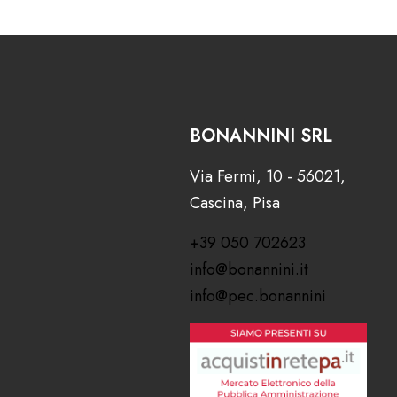
BONANNINI SRL
Via Fermi, 10 - 56021,
Cascina, Pisa
+39 050 702623
info@bonannini.it
info@pec.bonannini