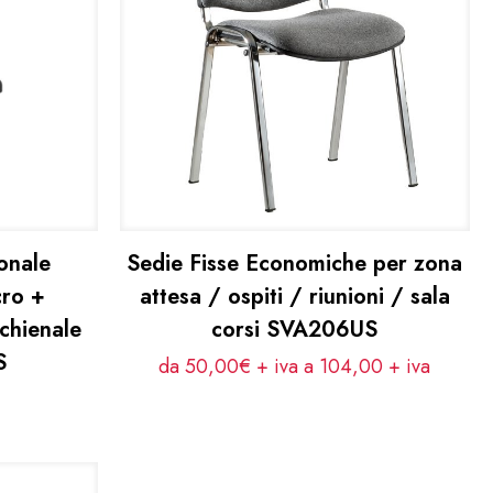
onale
Sedie Fisse Economiche per zona
cro +
attesa / ospiti / riunioni / sala
chienale
corsi SVA206US
S
da 50,00€ + iva a 104,00
+ iva