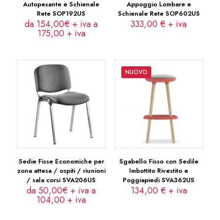
Autopesante e Schienale
Appoggio Lombare e
Rete SOP192US
Schienale Rete SOP602US
da 154,00€ + iva a
333,00
€
+ iva
175,00
+ iva
NUOVO
Sedie Fisse Economiche per
Sgabello Fisso con Sedile
zona attesa / ospiti / riunioni
Imbottito Rivestito e
/ sala corsi SVA206US
Poggiapiedi SVA362US
da 50,00€ + iva a
134,00
€
+ iva
104,00
+ iva