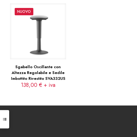
NUOVO
Sgabello Oscillante con
Altezza Regolabile e Sedile
Imbottito Rivestito SVA332US
138,00
€
+ iva