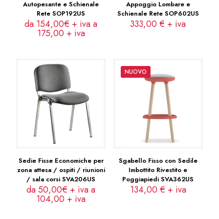
Autopesante e Schienale
Appoggio Lombare e
Rete SOP192US
Schienale Rete SOP602US
da 154,00€ + iva a
333,00
€
+ iva
175,00
+ iva
NUOVO
Sedie Fisse Economiche per
Sgabello Fisso con Sedile
zona attesa / ospiti / riunioni
Imbottito Rivestito e
/ sala corsi SVA206US
Poggiapiedi SVA362US
da 50,00€ + iva a
134,00
€
+ iva
104,00
+ iva