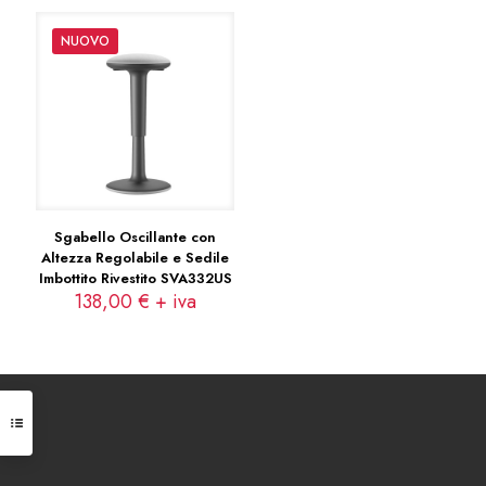
NUOVO
Sgabello Oscillante con
Altezza Regolabile e Sedile
Imbottito Rivestito SVA332US
138,00
€
+ iva