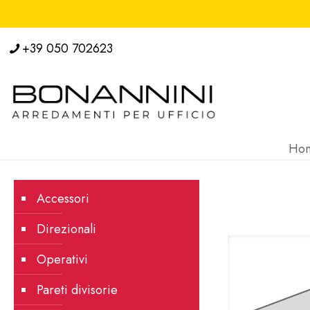
+39 050 702623
Ho
Accessori
Direzionali
Operativi
Pareti divisorie