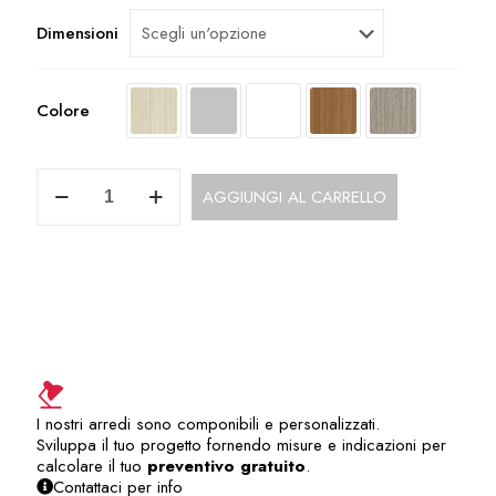
Dimensioni
Colore
Schermo
AGGIUNGI AL CARRELLO
Frontale
con
Staffa
Sottopiano
UOP132AB
quantità
I nostri arredi sono componibili e personalizzati.
Sviluppa il tuo progetto fornendo misure e indicazioni per
calcolare il tuo
preventivo gratuito
.
Contattaci per info