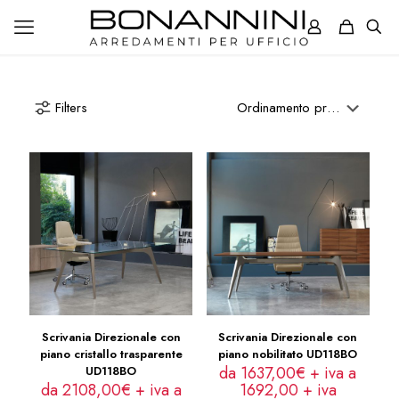
Filters
Scrivania Direzionale con
Scrivania Direzionale con
piano cristallo trasparente
piano nobilitato UD118BO
da 1637,00€ + iva a
UD118BO
da 2108,00€ + iva a
1692,00
+ iva