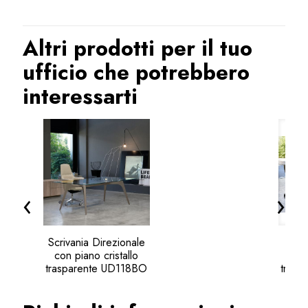
Altri prodotti per il tuo
ufficio che potrebbero
interessarti
‹
›
Scrivania Direzionale
Tavo
con piano cristallo
pia
trasparente UD118BO
trasp