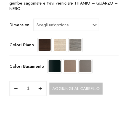
gambe sagomate e travi verniciate TITANIO – QUARZO –
NERO
Dimensioni
Colori Piano
Colori Basamento
Scrivania
AGGIUNGI AL CARRELLO
Direzionale
con
piano
nobilitato
UD118BO
quantità