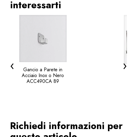
interessarti
‹
›
Gancio a Parete in
Patt
Acciaio Inox o Nero
con
ACC490CA 89
A
Richiedi informazioni per
questo articolo