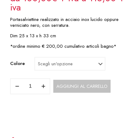
iva
Portasalviettine realizzato in acciaio inox lucido oppure
verniciato nero, con serratura.
Dim 25 x 13 x h 33 cm
*ordine minimo € 200,00 cumulativo articoli bagno*
Colore
Portasalviette
AGGIUNGI AL CARRELLO
in
Acciaio
Inox
o
Nero
ACC490CA
73
quantità