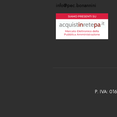
info@pec.bonannini
P. IVA: 01