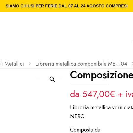
SIAMO CHIUSI PER FERIE DAL 07 AL 24 AGOSTO COMPRESI
i Metallici
Libreria metallica componibile MET104
Composizion
da 547,00€ + i
Libreria metallica vern
NERO
Composta da: