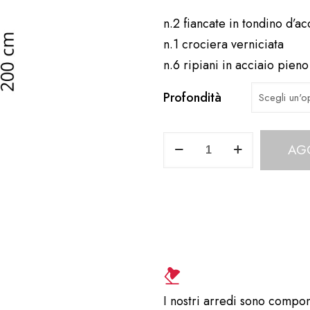
n.2 fiancate in tondino d’ac
n.1 crociera verniciata
n.6 ripiani in acciaio pien
Profondità
Composizione
AG
1
MET104CA
quantità
I nostri arredi sono compon