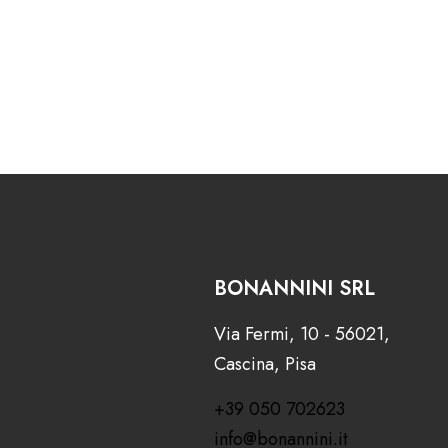
BONANNINI SRL
Via Fermi, 10 - 56021,
Cascina, Pisa
+39 050 702623
info@bonannini.it