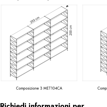
Composizione 3 MET104CA
Comp
Richiedi informazioni per