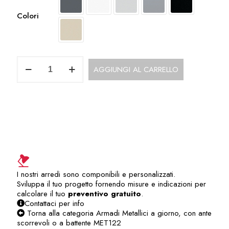
Colori
Contenitore
AGGIUNGI AL CARRELLO
Metallico
Prof.60
cm
con
Ante
a
Battente
in
Metallo
MET122IC
quantità
I nostri arredi sono componibili e personalizzati.
Sviluppa il tuo progetto fornendo misure e indicazioni per
calcolare il tuo
preventivo gratuito
.
Contattaci per info
Torna alla categoria Armadi Metallici a giorno, con ante
scorrevoli o a battente MET122