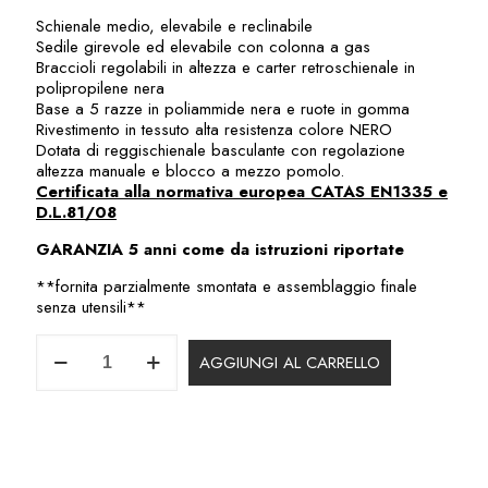
Schienale medio, elevabile e reclinabile
Sedile girevole ed elevabile con colonna a gas
Braccioli regolabili in altezza e carter retroschienale in
polipropilene nera
Base a 5 razze in poliammide nera e ruote in gomma
Rivestimento in tessuto alta resistenza colore NERO
Dotata di reggischienale basculante con regolazione
altezza manuale e blocco a mezzo pomolo.
Certificata alla normativa europea CATAS EN1335 e
D.L.81/08
GARANZIA 5 anni come da istruzioni riportate
**fornita parzialmente smontata e assemblaggio finale
senza utensili**
Poltrona
AGGIUNGI AL CARRELLO
Operativa
Certificata
a
Norma
EN1335
SOP902VA