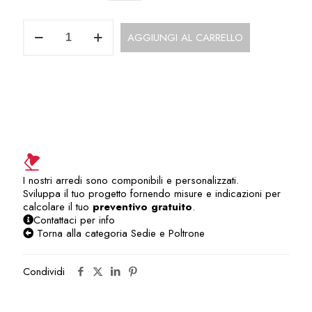
Poltrona
AGGIUNGI AL CARRELLO
Direzionale
SD102KA
quantità
I nostri arredi sono componibili e personalizzati.
Sviluppa il tuo progetto fornendo misure e indicazioni per
calcolare il tuo
preventivo gratuito
.
Contattaci per info
Torna alla categoria Sedie e Poltrone
Condividi