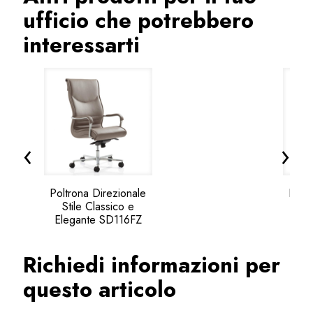
ufficio che potrebbero
interessarti
‹
›
Poltrona Direzionale
Poltr
Stile Classico e
con 
Elegante SD116FZ
Richiedi informazioni per
questo articolo