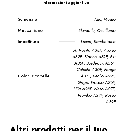
Informazioni aggiuntive
Schienale
Alto
,
Medio
Meccanismo
Elevabile
,
Oscillante
Imbottitura
Liscia, Romboidale
Antracite A38F, Avorio
A32F, Bianco A31F, Blu
A35F, Bordeaux A36F,
Celeste A30F, Fango
Colori Ecopelle
A37F, Giallo A29F,
Grigio Freddo A26F,
Lilla A28F, Nero A27F,
Piombo A34F, Rosso
A39F
Altri prodotti per il tuo