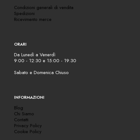
Condizioni generali di vendita
Spedizioni
Ricevimento merce
ORARI
Da Lunedì a Venerdì
9:00 - 12:30 e 15:00 - 19:30
Sabato e Domenica Chiuso
INFORMAZIONI
Blog
Chi Siamo
Contatti
Privacy Policy
Cookie Policy