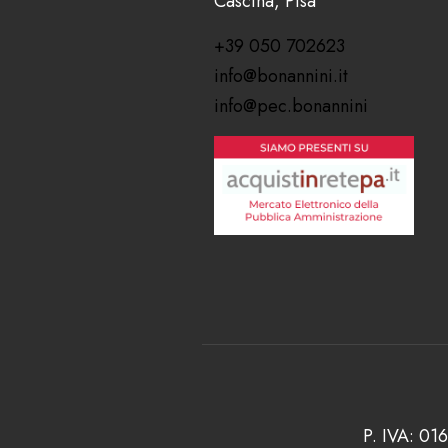
Cascina, Pisa
+39 050 702623
info@bonannini.it
info@pec.bonannini
P. IVA: 01