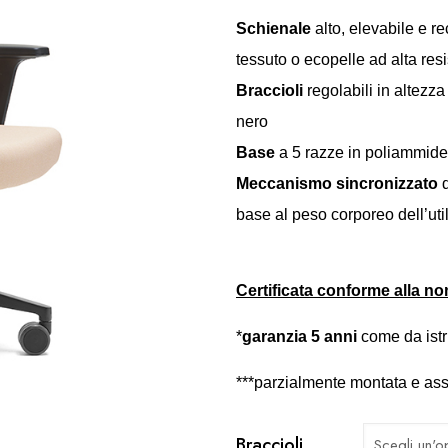
Schienale
alto, elevabile e re
tessuto o ecopelle ad alta res
Braccioli
regolabili in altezz
nero
Base
a 5 razze in poliammid
Meccanismo sincronizzato
d
base al peso corporeo dell’uti
Certificata conforme alla 
*
garanzia 5 anni
come da istr
***parzialmente montata e ass
Braccioli