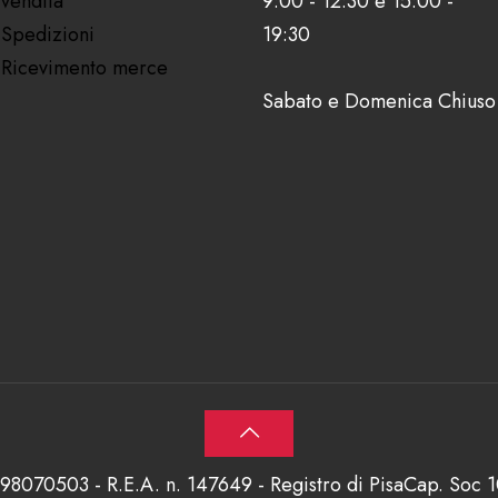
vendita
9:00 - 12:30 e 15:00 -
Spedizioni
19:30
Ricevimento merce
Sabato e Domenica Chiuso
698070503 - R.E.A. n. 147649 - Registro di PisaCap. Soc