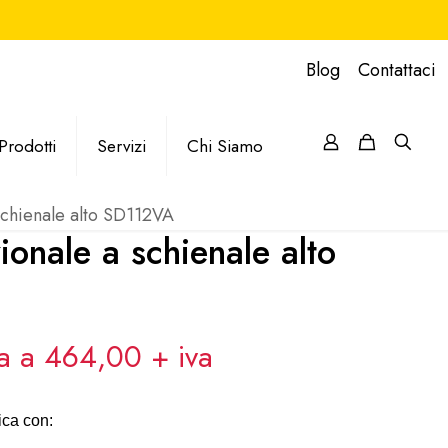
Blog
Contattaci
Prodotti
Servizi
Chi Siamo
schienale alto SD112VA
ionale a schienale alto
va a 464,00
+ iva
ica con: