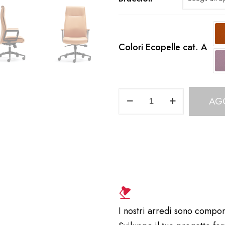
Colori Ecopelle cat. A
Poltrona
AG
Direzionale
a
schienale
alto
SD112VA
quantità
I nostri arredi sono compon