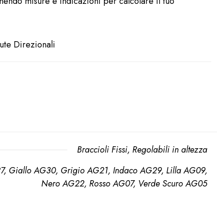
rnendo misure e indicazioni per calcolare il tuo
ute Direzionali
Braccioli Fissi
,
Regolabili in altezza
 Giallo AG30, Grigio AG21, Indaco AG29, Lilla AG09,
Nero AG22, Rosso AG07, Verde Scuro AG05