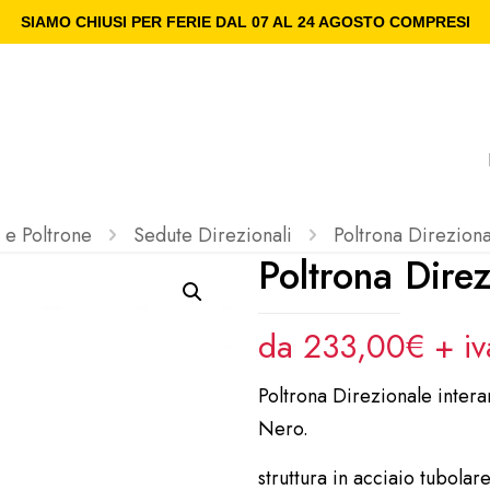
SIAMO CHIUSI PER FERIE DAL 07 AL 24 AGOSTO COMPRESI
 e Poltrone
Sedute Direzionali
Poltrona Direzion
Poltrona Dire
da 233,00€ + i
Poltrona Direzionale intera
Nero.
struttura in acciaio tubolare