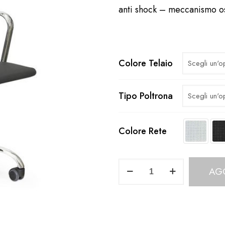
anti shock – meccanismo os
Colore Telaio
Tipo Poltrona
Colore Rete
Poltrona
AG
Direzionale
Rete
SD135US