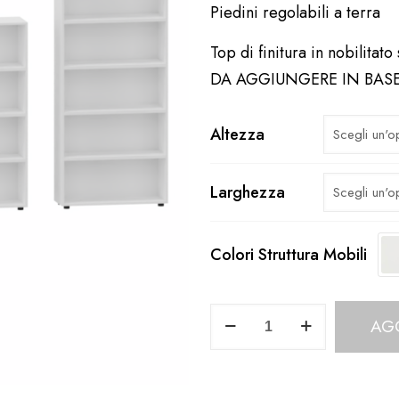
Piedini regolabili a terra
Top di finitura in nobilitat
DA AGGIUNGERE IN BAS
Altezza
Larghezza
Colori Struttura Mobili
Contenitore
AG
a
Giorno
Profondità