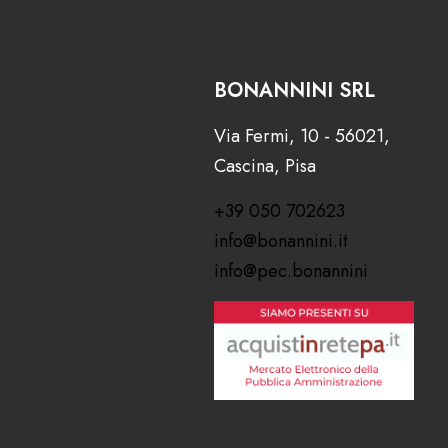
BONANNINI SRL
Via Fermi, 10 - 56021,
Cascina, Pisa
+39 050 702623
info@bonannini.it
info@pec.bonannini