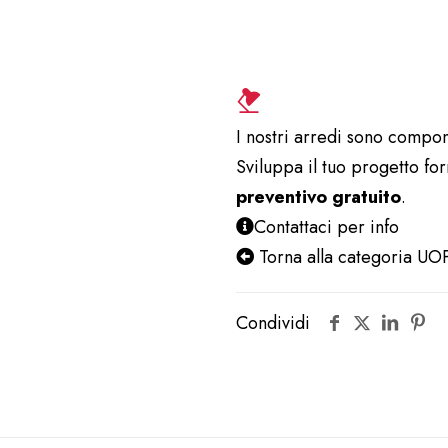
44,5
UOP142LA
quantità
I nostri arredi sono compon
Sviluppa il tuo progetto fo
preventivo gratuito
.
Contattaci per info
Torna alla categoria U
Condividi