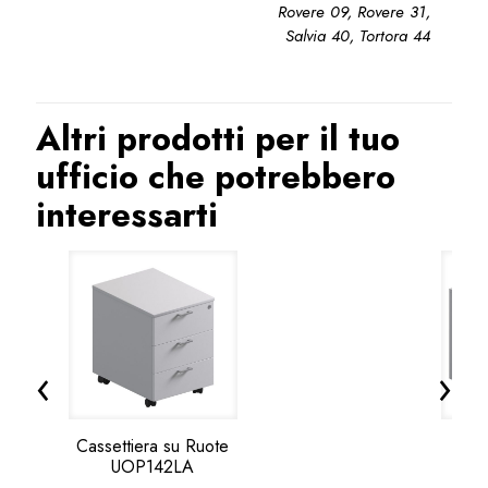
Rovere 09, Rovere 31,
Salvia 40, Tortora 44
Altri prodotti per il tuo
ufficio che potrebbero
interessarti
‹
›
Cassettiera su Ruote
Por
UOP142LA
Ruo