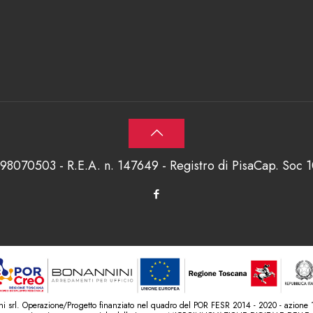
698070503 - R.E.A. n. 147649 - Registro di PisaCap. Soc
srl. Operazione/Progetto finanziato nel quadro del POR FESR 2014 - 2020 - azione 1.1