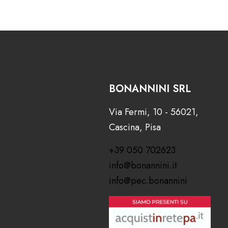
BONANNINI SRL
Via Fermi, 10 - 56021,
Cascina, Pisa
+39 050 702623
info@bonannini.it
info@pec.bonannini