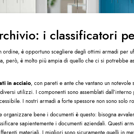
chivio: i classificatori pe
 in ordine, è opportuno scegliere degli ottimi armadi per uf
lta, però, è molto più ampia di quello che ci si potrebbe a
ati in acciaio
, con pareti e ante che vantano un notevole 
 diversi utilizzi. I componenti sono assemblati dall’interno
ssibile. I nostri armadi a forte spessore non sono solo ro
e e organizzare bene i documenti è questo: bisogna avvale
lassificare sapientemente i documenti aziendali. Questi arma
fferenti materiali. I migliori sono sicuramente
quelli in me