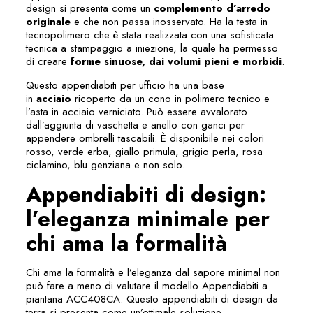
design si presenta come un
complemento d’arredo
originale
e che non passa inosservato. Ha la testa in
tecnopolimero che è stata realizzata con una sofisticata
tecnica a stampaggio a iniezione, la quale ha permesso
di creare
forme sinuose, dai volumi pieni e morbidi
.
Questo appendiabiti per ufficio ha una base
in
acciaio
ricoperto da un cono in polimero tecnico e
l’asta in acciaio verniciato. Può essere avvalorato
dall’aggiunta di vaschetta e anello con ganci per
appendere ombrelli tascabili. È disponibile nei colori
rosso, verde erba, giallo primula, grigio perla, rosa
ciclamino, blu genziana e non solo.
Appendiabiti di design:
l’eleganza minimale per
chi ama la formalità
Chi ama la formalità e l’eleganza dal sapore minimal non
può fare a meno di valutare il modello
Appendiabiti a
piantana ACC408CA
. Questo appendiabiti di design da
terra si presenta come un’ottimale soluzione