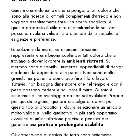
Questa è una domanda che si pongono tutti coloro che
sono alla ricerca di ottimali complementi d’arredo e non
vogliono assolutamente fare una scelta sbagliata. A
questo proposito è utile dire che entrambe le soluzioni
possono rivelarsi valide: tutto dipende dalle specifiche
esigenze e preferenze.
Le soluzioni da muro, ad esempio, possono
rappresentare una buona scelta per tutti coloro che si
trovano a dover lavorare in
ambienti ristretti
. Sul
mercato sono disponibili numerosi appendiabiti di design
moderno da appendere alla parete. Non sono molto
grandi, ma potranno comunque fare il loro lavoro.
Tuttavia, non bisogna dimenticare che nel tempo e con il
peso possono cedere e sciupare il muro. Questo è
sicuramente uno svantaggio da non sottovalutare. Proprio
per questa ragione, qualora si scelga di optare per
questo tipo di prodotto, si dovrà selezionare un articolo
molto valido a livello qualitativo. In più sarà opportuno
avvalersi di un’installazione precisa e pensata per
garantire una
pratica e prolungata usabilità
.
Gli appendiabiti di design da terra sono nettamente