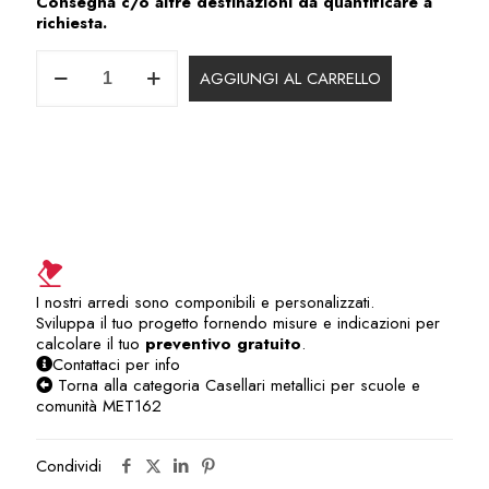
Consegna c/o altre destinazioni da quantificare a
richiesta.
MET162FS-
AGGIUNGI AL CARRELLO
20
quantità
I nostri arredi sono componibili e personalizzati.
Sviluppa il tuo progetto fornendo misure e indicazioni per
calcolare il tuo
preventivo gratuito
.
Contattaci per info
Torna alla categoria Casellari metallici per scuole e
comunità MET162
Condividi