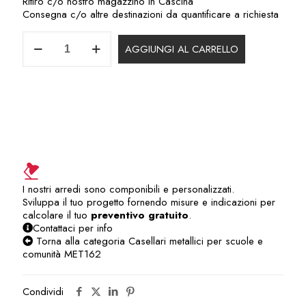
Ritiro c/o nostro magazzino in Cascina
Consegna c/o altre destinazioni da quantificare a richiesta
MET162FS-
AGGIUNGI AL CARRELLO
4
quantità
I nostri arredi sono componibili e personalizzati.
Sviluppa il tuo progetto fornendo misure e indicazioni per
calcolare il tuo
preventivo gratuito
.
Contattaci per info
Torna alla categoria Casellari metallici per scuole e
comunità MET162
Condividi